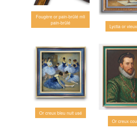
Fougère or pain-brûlé mli
pain-brûlé
Lyctia or vieu
Or creux bleu nuit usé
Or creux cou