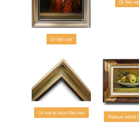
Or filet no
Or filet noir
Or mat et bruni filet noir
Padoue mlc30 