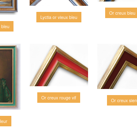
Or creux bleu 
Lyctia or vieux bleu
x bleu
Or creux rouge vif
Or creux sie
leur