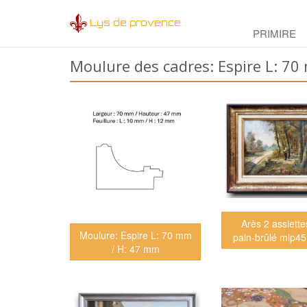
Lys de provence
PRIMIRE
Moulure des cadres: Espire L: 7
Arès 2 assiettes
Moulure: Espire L: 70 mm
pain-brûlé mlp4
/ H: 47 mm