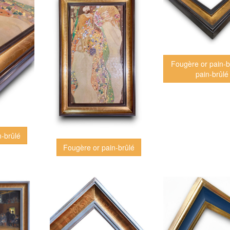
Fougère or pain-b
pain-brûlé
n-brûlé
Fougère or pain-brûlé