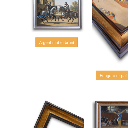
Argent mat et bruni
Fougère or pai