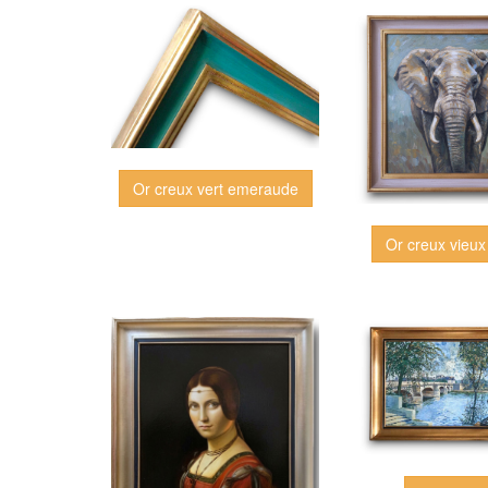
Or creux vert emeraude
Or creux vieux