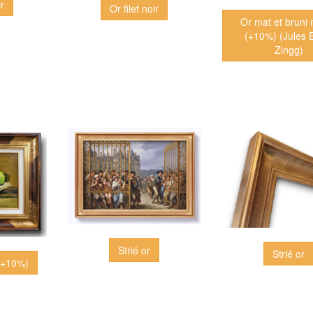
ir
Or filet noir
Or mat et bruni
(+10%) (Jules Emile
Zingg)
Strié or
Strié or
(+10%)