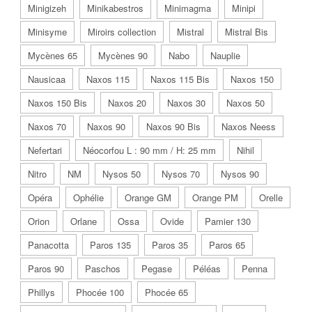
Minigizeh
Minikabestros
Minimagma
Minipi
Minisyme
Miroirs collection
Mistral
Mistral Bis
Mycènes 65
Mycènes 90
Nabo
Nauplie
Nausicaa
Naxos 115
Naxos 115 Bis
Naxos 150
Naxos 150 Bis
Naxos 20
Naxos 30
Naxos 50
Naxos 70
Naxos 90
Naxos 90 Bis
Naxos Neess
Nefertari
Néocorfou L : 90 mm / H: 25 mm
Nihil
Nitro
NM
Nysos 50
Nysos 70
Nysos 90
Opéra
Ophélie
Orange GM
Orange PM
Orelle
Orion
Orlane
Ossa
Ovide
Pamier 130
Panacotta
Paros 135
Paros 35
Paros 65
Paros 90
Paschos
Pegase
Péléas
Penna
Phillys
Phocée 100
Phocée 65