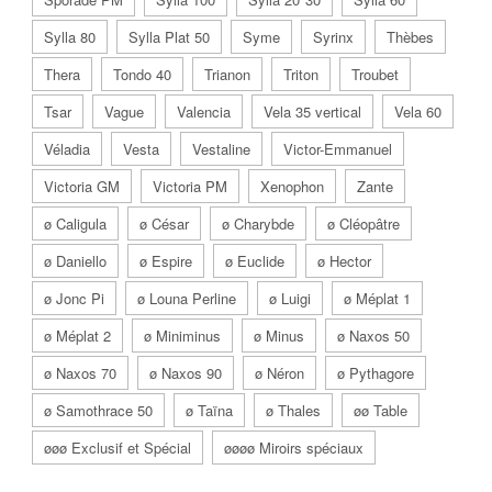
Sylla 80
Sylla Plat 50
Syme
Syrinx
Thèbes
Thera
Tondo 40
Trianon
Triton
Troubet
Tsar
Vague
Valencia
Vela 35 vertical
Vela 60
Véladia
Vesta
Vestaline
Victor-Emmanuel
Victoria GM
Victoria PM
Xenophon
Zante
ø Caligula
ø César
ø Charybde
ø Cléopâtre
ø Daniello
ø Espire
ø Euclide
ø Hector
ø Jonc Pi
ø Louna Perline
ø Luigi
ø Méplat 1
ø Méplat 2
ø Miniminus
ø Minus
ø Naxos 50
ø Naxos 70
ø Naxos 90
ø Néron
ø Pythagore
ø Samothrace 50
ø Taïna
ø Thales
øø Table
øøø Exclusif et Spécial
øøøø Miroirs spéciaux