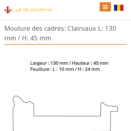
Toggle
Toggle
Lys de provence
navigation
language
Moulure des cadres: Clairvaux L: 130
mm / H: 45 mm