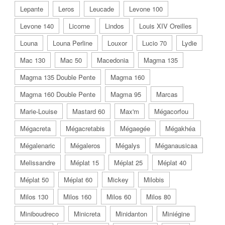
Lepante
Leros
Leucade
Levone 100
Levone 140
Licorne
Lindos
Louis XIV Oreilles
Louna
Louna Perline
Louxor
Lucio 70
Lydie
Mac 130
Mac 50
Macedonia
Magma 135
Magma 135 Double Pente
Magma 160
Magma 160 Double Pente
Magma 95
Marcas
Marie-Louise
Mastard 60
Max'm
Mégacorfou
Mégacreta
Mégacretabis
Mégaegée
Mégakhéa
Mégalenaric
Mégaleros
Mégalys
Méganausicaa
Melissandre
Méplat 15
Méplat 25
Méplat 40
Méplat 50
Méplat 60
Mickey
Milobis
Milos 130
Milos 160
Milos 60
Milos 80
Miniboudreco
Minicreta
Minidanton
Miniégine