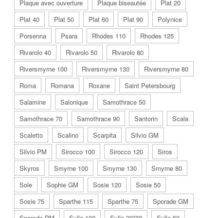
Plaque avec ouverture
Plaque biseautée
Plat 20
Plat 40
Plat 50
Plat 60
Plat 90
Polynice
Porsenna
Psara
Rhodes 110
Rhodes 125
Rivarolo 40
Rivarolo 50
Rivarolo 80
Riversmyrne 100
Riversmyrne 130
Riversmyrne 80
Roma
Romana
Roxane
Saint Petersbourg
Salamine
Salonique
Samothrace 50
Samothrace 70
Samothrace 90
Santorin
Scala
Scaletto
Scalino
Scarpita
Silvio GM
Silvio PM
Sirocco 100
Sirocco 120
Siros
Skyros
Smyrne 100
Smyrne 130
Smyrne 80
Sole
Sophie GM
Sosie 120
Sosie 50
Sosie 75
Sparthe 115
Sparthe 75
Sporade GM
Sporade PM
Sylla 100
Sylla 20*30
Sylla 60