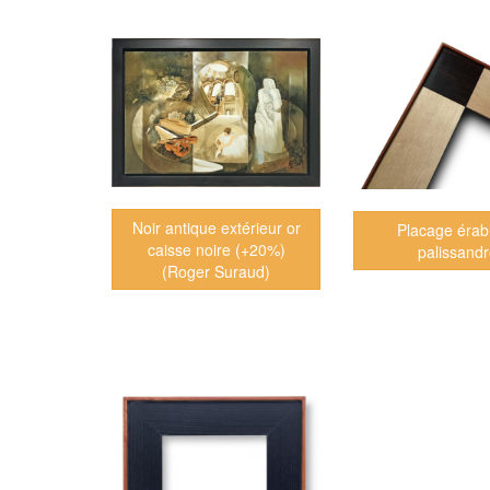
Noir antique extérieur or
Placage érab
caisse noire (+20%)
palissand
(Roger Suraud)