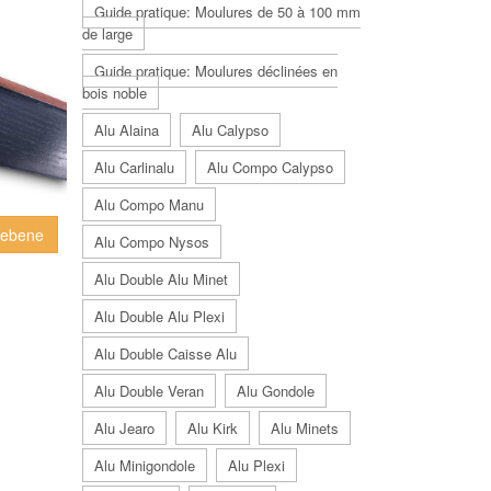
Guide pratique: Moulures de 50 à 100 mm
de large
Guide pratique: Moulures déclinées en
bois noble
Alu Alaina
Alu Calypso
Alu Carlinalu
Alu Compo Calypso
Alu Compo Manu
Placage merisier ebene
Alu Compo Nysos
Alu Double Alu Minet
Alu Double Alu Plexi
Alu Double Caisse Alu
Alu Double Veran
Alu Gondole
Alu Jearo
Alu Kirk
Alu Minets
Alu Minigondole
Alu Plexi