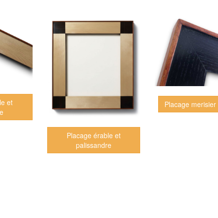
le et
re
Placage érable et
palissandre