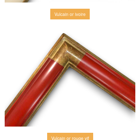
Vulcain or ivoire
Vulcain or rouge vif