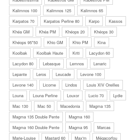
Kalimnos 100
Kalimnos 125
Kalimnos 65
Karpatos 70
Karpatos Perline 80
Karpo
Kassos
Khéa GM
Khéa PM
Khéops 20
Khéops 30
Khéops 95*50
Khio GM
Khio PM
Kina
Koolbak
Koolbak Haute
Kriti
Lacydon 60
Lacydon 80
Lebasque
Lemnos
Lenaric
Lepante
Leros
Leucade
Levone 100
Levone 140
Licorne
Lindos
Louis XIV Oreilles
Louna
Louna Perline
Louxor
Lucio 70
Lydie
Mac 130
Mac 50
Macedonia
Magma 135
Magma 135 Double Pente
Magma 160
Magma 160 Double Pente
Magma 95
Marcas
Marie-Louise
Mastard 60
Max'm
Mégacorfou