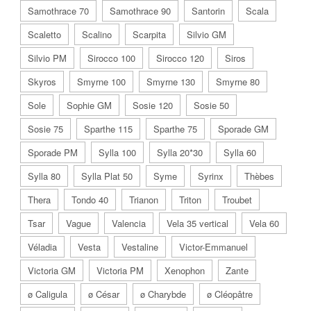
Samothrace 70
Samothrace 90
Santorin
Scala
Scaletto
Scalino
Scarpita
Silvio GM
Silvio PM
Sirocco 100
Sirocco 120
Siros
Skyros
Smyrne 100
Smyrne 130
Smyrne 80
Sole
Sophie GM
Sosie 120
Sosie 50
Sosie 75
Sparthe 115
Sparthe 75
Sporade GM
Sporade PM
Sylla 100
Sylla 20*30
Sylla 60
Sylla 80
Sylla Plat 50
Syme
Syrinx
Thèbes
Thera
Tondo 40
Trianon
Triton
Troubet
Tsar
Vague
Valencia
Vela 35 vertical
Vela 60
Véladia
Vesta
Vestaline
Victor-Emmanuel
Victoria GM
Victoria PM
Xenophon
Zante
ø Caligula
ø César
ø Charybde
ø Cléopâtre