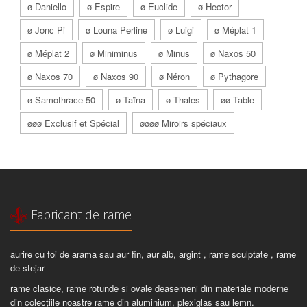
ø Daniello
ø Espire
ø Euclide
ø Hector
ø Jonc Pi
ø Louna Perline
ø Luigi
ø Méplat 1
ø Méplat 2
ø Miniminus
ø Minus
ø Naxos 50
ø Naxos 70
ø Naxos 90
ø Néron
ø Pythagore
ø Samothrace 50
ø Taïna
ø Thales
øø Table
øøø Exclusif et Spécial
øøøø Miroirs spéciaux
Fabricant de rame
aurire cu foi de arama sau aur fin, aur alb, argint , rame sculptate , rame
de stejar
rame clasice, rame rotunde si ovale deasemeni din materiale moderne
din colecțiile noastre rame din aluminium, plexiglas sau lemn.