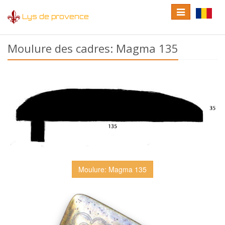
Toggle
Toggle
Lys de provence
navigation
language
Moulure des cadres: Magma 135
Moulure: Magma 135