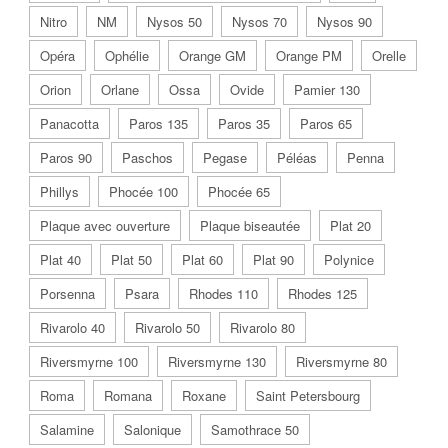
Nitro
NM
Nysos 50
Nysos 70
Nysos 90
Opéra
Ophélie
Orange GM
Orange PM
Orelle
Orion
Orlane
Ossa
Ovide
Pamier 130
Panacotta
Paros 135
Paros 35
Paros 65
Paros 90
Paschos
Pegase
Péléas
Penna
Phillys
Phocée 100
Phocée 65
Plaque avec ouverture
Plaque biseautée
Plat 20
Plat 40
Plat 50
Plat 60
Plat 90
Polynice
Porsenna
Psara
Rhodes 110
Rhodes 125
Rivarolo 40
Rivarolo 50
Rivarolo 80
Riversmyrne 100
Riversmyrne 130
Riversmyrne 80
Roma
Romana
Roxane
Saint Petersbourg
Salamine
Salonique
Samothrace 50