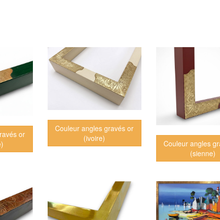
Couleur angles gravés or
ravés or
(ivoire)
Couleur angles gr
é)
(sienne)