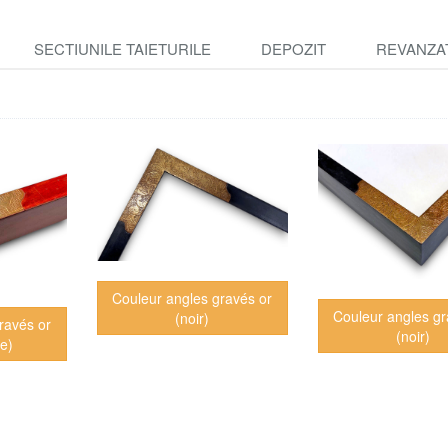
SECTIUNILE TAIETURILE
DEPOZIT
REVANZA
Couleur angles gravés or
Couleur angles gr
(noir)
ravés or
(noir)
ne)