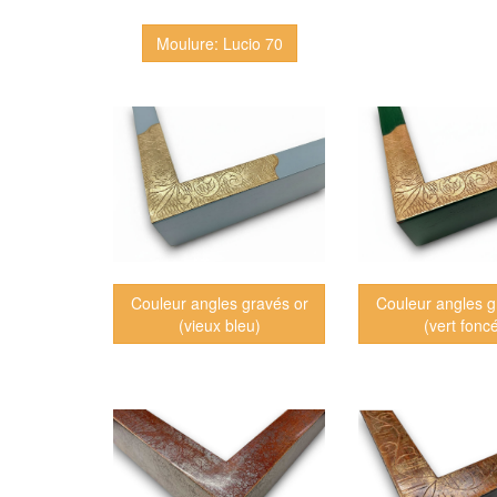
Moulure: Lucio 70
Couleur angles gravés or
Couleur angles g
(vieux bleu)
(vert fonc