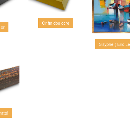
Or fin dos ocre
 or
Sisyphe ( Eric L
ratté