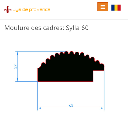
Toggle
Toggle
Lys de provence
navigation
language
Moulure des cadres: Sylla 60