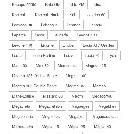
Khéops 95*50
Khio GM
Khio PM
Kina
Koolbak
Koolbak Haute
Kriti
Lacydon 60
Lacydon 80
Lebasque
Lemnos
Lenaric
Lepante
Leros
Leucade
Levone 100
Levone 140
Licorne
Lindos
Louis XIV Oreilles
Louna
Louna Perline
Louxor
Lucio 70
Lydie
Mac 130
Mac 50
Macedonia
Magma 135
Magma 135 Double Pente
Magma 160
Magma 160 Double Pente
Magma 95
Marcas
Marie-Louise
Mastard 60
Max'm
Mégacorfou
Mégacreta
Mégacretabis
Mégaegée
Mégakhéa
Mégalenaric
Mégaleros
Mégalys
Méganausicaa
Melissandre
Méplat 15
Méplat 25
Méplat 40