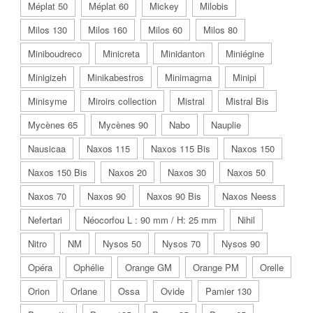
Méplat 50
Méplat 60
Mickey
Milobis
Milos 130
Milos 160
Milos 60
Milos 80
Miniboudreco
Minicreta
Minidanton
Miniégine
Minigizeh
Minikabestros
Minimagma
Minipi
Minisyme
Miroirs collection
Mistral
Mistral Bis
Mycènes 65
Mycènes 90
Nabo
Nauplie
Nausicaa
Naxos 115
Naxos 115 Bis
Naxos 150
Naxos 150 Bis
Naxos 20
Naxos 30
Naxos 50
Naxos 70
Naxos 90
Naxos 90 Bis
Naxos Neess
Nefertari
Néocorfou L : 90 mm / H: 25 mm
Nihil
Nitro
NM
Nysos 50
Nysos 70
Nysos 90
Opéra
Ophélie
Orange GM
Orange PM
Orelle
Orion
Orlane
Ossa
Ovide
Pamier 130