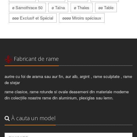
ø Samothrace 50
ø Taïna
ø Thales
øø Table
øøø Exclusif et Spécial
øøøø Miroirs spéciaux
Fabricant de rame
aurire cu foi de arama sau aur fin, aur alb, argint , rame sculptate , rame
de stejar
rame clasice, rame rotunde si ovale deasemeni din materiale moderne
din colecțiile noastre rame din aluminium, plexiglas sau lemn.
À cauta un model