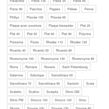
Panacotta
Paros 135
Paros 35
Paros 65
Paros 90
Paschos
Pegase
Péléas
Penna
Phillys
Phocée 100
Phocée 65
Plaque avec ouverture
Plaque biseautée
Plat 20
Plat 40
Plat 50
Plat 60
Plat 90
Polynice
Porsenna
Psara
Rhodes 110
Rhodes 125
Rivarolo 40
Rivarolo 50
Rivarolo 80
Riversmyrne 100
Riversmyrne 130
Riversmyrne 80
Roma
Romana
Roxane
Saint Petersbourg
Salamine
Salonique
Samothrace 50
Samothrace 70
Samothrace 90
Santorin
Scala
Scaletto
Scalino
Scarpita
Silvio GM
Silvio PM
Sirocco 100
Sirocco 120
Siros
Skyros
Smyrne 100
Smyrne 130
Smyrne 80