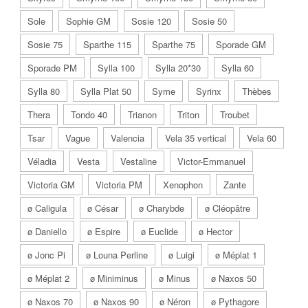
Sole
Sophie GM
Sosie 120
Sosie 50
Sosie 75
Sparthe 115
Sparthe 75
Sporade GM
Sporade PM
Sylla 100
Sylla 20*30
Sylla 60
Sylla 80
Sylla Plat 50
Syme
Syrinx
Thèbes
Thera
Tondo 40
Trianon
Triton
Troubet
Tsar
Vague
Valencia
Vela 35 vertical
Vela 60
Véladia
Vesta
Vestaline
Victor-Emmanuel
Victoria GM
Victoria PM
Xenophon
Zante
ø Caligula
ø César
ø Charybde
ø Cléopâtre
ø Daniello
ø Espire
ø Euclide
ø Hector
ø Jonc Pi
ø Louna Perline
ø Luigi
ø Méplat 1
ø Méplat 2
ø Miniminus
ø Minus
ø Naxos 50
ø Naxos 70
ø Naxos 90
ø Néron
ø Pythagore