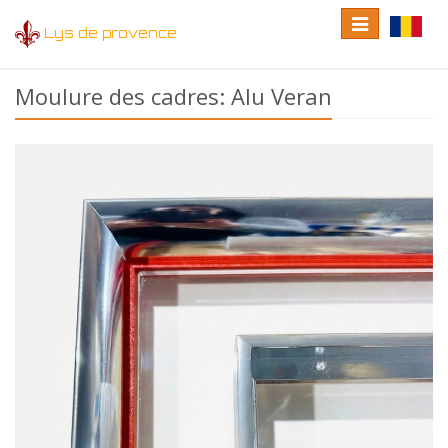
Toggle
Toggle
Lys de provence
navigation
language
Moulure des cadres: Alu Veran