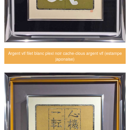
Argent vif filet blanc plexi noir cache-clous argent vif (estampe
japonaise)