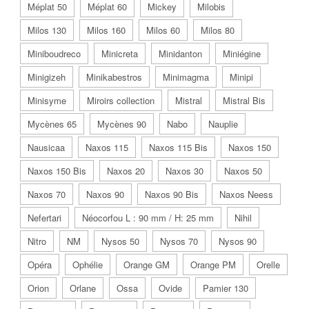
Méplat 50
Méplat 60
Mickey
Milobis
Milos 130
Milos 160
Milos 60
Milos 80
Miniboudreco
Minicreta
Minidanton
Miniégine
Minigizeh
Minikabestros
Minimagma
Minipi
Minisyme
Miroirs collection
Mistral
Mistral Bis
Mycènes 65
Mycènes 90
Nabo
Nauplie
Nausicaa
Naxos 115
Naxos 115 Bis
Naxos 150
Naxos 150 Bis
Naxos 20
Naxos 30
Naxos 50
Naxos 70
Naxos 90
Naxos 90 Bis
Naxos Neess
Nefertari
Néocorfou L : 90 mm / H: 25 mm
Nihil
Nitro
NM
Nysos 50
Nysos 70
Nysos 90
Opéra
Ophélie
Orange GM
Orange PM
Orelle
Orion
Orlane
Ossa
Ovide
Pamier 130