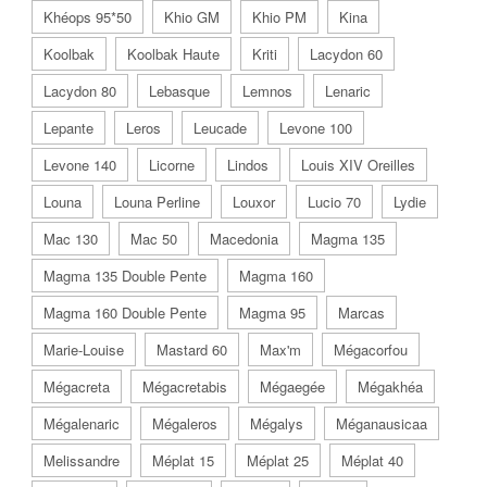
Khéops 95*50
Khio GM
Khio PM
Kina
Koolbak
Koolbak Haute
Kriti
Lacydon 60
Lacydon 80
Lebasque
Lemnos
Lenaric
Lepante
Leros
Leucade
Levone 100
Levone 140
Licorne
Lindos
Louis XIV Oreilles
Louna
Louna Perline
Louxor
Lucio 70
Lydie
Mac 130
Mac 50
Macedonia
Magma 135
Magma 135 Double Pente
Magma 160
Magma 160 Double Pente
Magma 95
Marcas
Marie-Louise
Mastard 60
Max'm
Mégacorfou
Mégacreta
Mégacretabis
Mégaegée
Mégakhéa
Mégalenaric
Mégaleros
Mégalys
Méganausicaa
Melissandre
Méplat 15
Méplat 25
Méplat 40