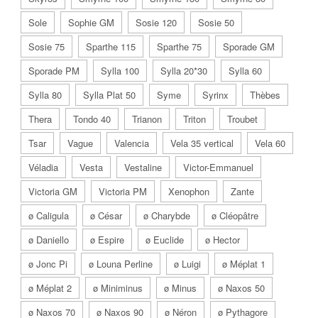
Sole
Sophie GM
Sosie 120
Sosie 50
Sosie 75
Sparthe 115
Sparthe 75
Sporade GM
Sporade PM
Sylla 100
Sylla 20*30
Sylla 60
Sylla 80
Sylla Plat 50
Syme
Syrinx
Thèbes
Thera
Tondo 40
Trianon
Triton
Troubet
Tsar
Vague
Valencia
Vela 35 vertical
Vela 60
Véladia
Vesta
Vestaline
Victor-Emmanuel
Victoria GM
Victoria PM
Xenophon
Zante
ø Caligula
ø César
ø Charybde
ø Cléopâtre
ø Daniello
ø Espire
ø Euclide
ø Hector
ø Jonc Pi
ø Louna Perline
ø Luigi
ø Méplat 1
ø Méplat 2
ø Miniminus
ø Minus
ø Naxos 50
ø Naxos 70
ø Naxos 90
ø Néron
ø Pythagore