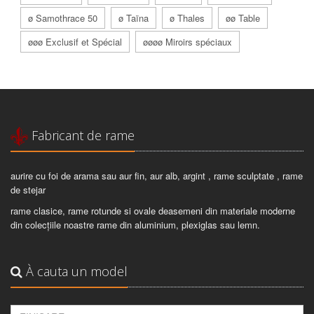
ø Samothrace 50
ø Taïna
ø Thales
øø Table
øøø Exclusif et Spécial
øøøø Miroirs spéciaux
Fabricant de rame
aurire cu foi de arama sau aur fin, aur alb, argint , rame sculptate , rame
de stejar
rame clasice, rame rotunde si ovale deasemeni din materiale moderne
din colecțiile noastre rame din aluminium, plexiglas sau lemn.
À cauta un model