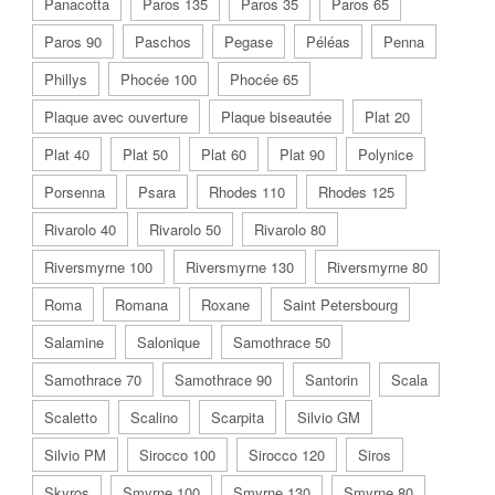
Panacotta
Paros 135
Paros 35
Paros 65
Paros 90
Paschos
Pegase
Péléas
Penna
Phillys
Phocée 100
Phocée 65
Plaque avec ouverture
Plaque biseautée
Plat 20
Plat 40
Plat 50
Plat 60
Plat 90
Polynice
Porsenna
Psara
Rhodes 110
Rhodes 125
Rivarolo 40
Rivarolo 50
Rivarolo 80
Riversmyrne 100
Riversmyrne 130
Riversmyrne 80
Roma
Romana
Roxane
Saint Petersbourg
Salamine
Salonique
Samothrace 50
Samothrace 70
Samothrace 90
Santorin
Scala
Scaletto
Scalino
Scarpita
Silvio GM
Silvio PM
Sirocco 100
Sirocco 120
Siros
Skyros
Smyrne 100
Smyrne 130
Smyrne 80