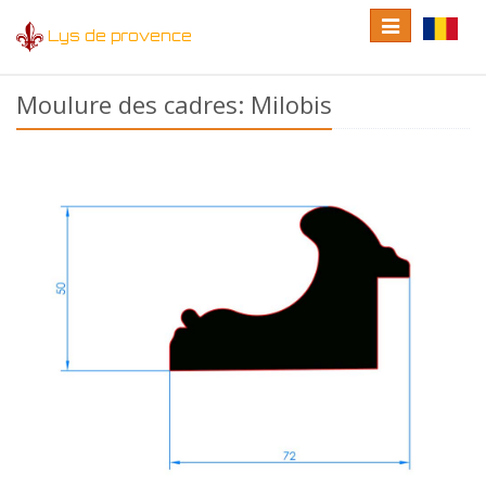
Toggle
Toggle
Lys de provence
navigation
language
Moulure des cadres: Milobis