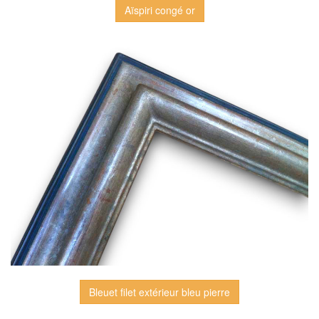
Aïspiri congé or
Bleuet filet extérieur bleu pierre