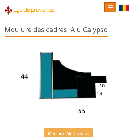
Toggle
Toggle
Lys de provence
navigation
language
Moulure des cadres: Alu Calypso
Moulure: Alu Calypso