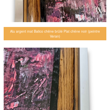
Alu argent mat Balico chêne brûlé Plat chêne noir (peintre
Veran)