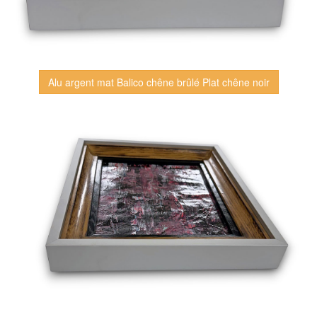
Alu argent mat Balico chêne brûlé Plat chêne noir