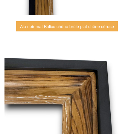
Alu noir mat Balico chêne brûlé plat chêne cérusé