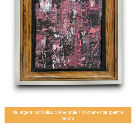
Alu argent mat Balico chêne brûlé Plat chêne noir (peintre
Veran)