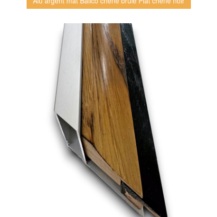
Alu argent mat Balico chêne brûlé Plat chêne noir