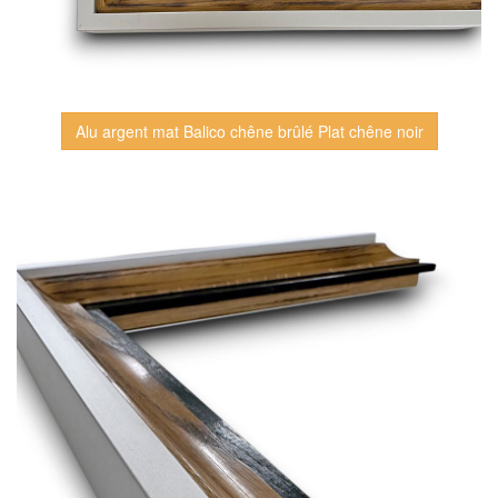
Alu argent mat Balico chêne brûlé Plat chêne noir