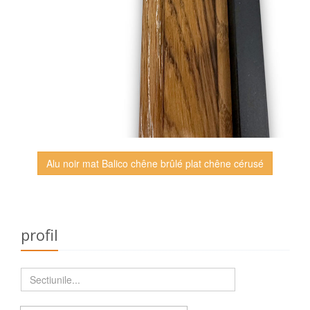
Alu noir mat Balico chêne brûlé plat chêne cérusé
profil