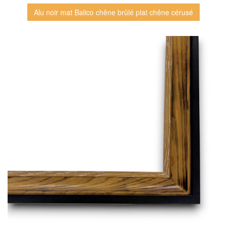
Alu noir mat Balico chêne brûlé plat chêne cérusé