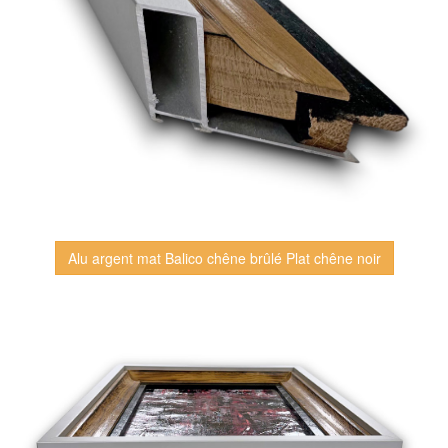
Alu argent mat Balico chêne brûlé Plat chêne noir