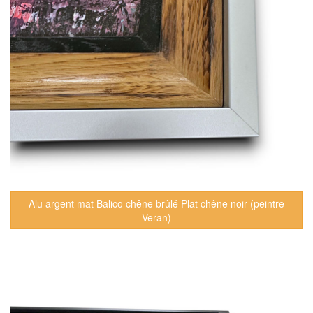
Alu argent mat Balico chêne brûlé Plat chêne noir (peintre
Veran)