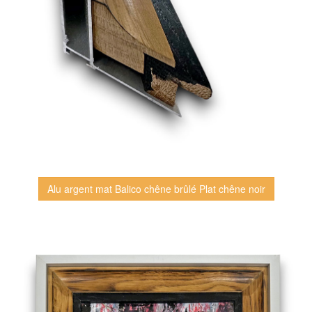
Alu argent mat Balico chêne brûlé Plat chêne noir