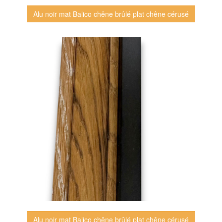
Alu noir mat Balico chêne brûlé plat chêne cérusé
Alu noir mat Balico chêne brûlé plat chêne cérusé