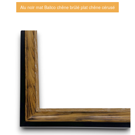
Alu noir mat Balico chêne brûlé plat chêne cérusé