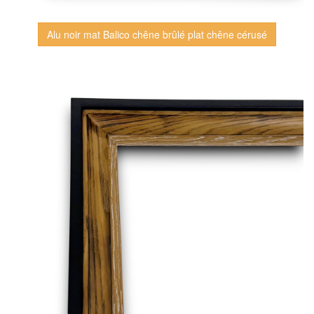
Alu noir mat Balico chêne brûlé plat chêne cérusé