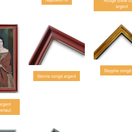
Rouge chine c
argent
Sisyphe congé 
Sienne congé argent
argent
eriau)