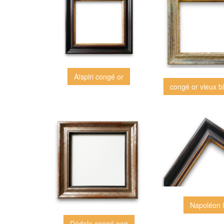
Aïspiri congé or
congé or vieux b
Napoléon I
Dédale congé noir