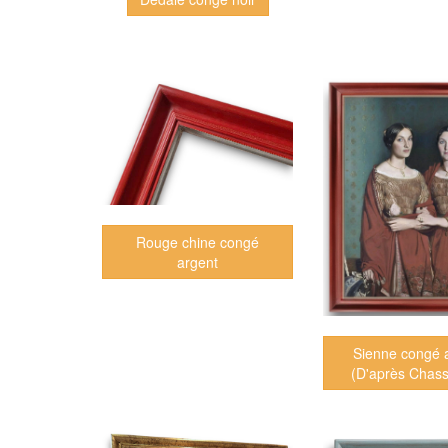
Rouge chine congé
argent
Sienne congé 
(D'après Chass