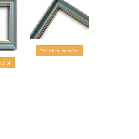
Vieux bleu congé or
ngé or