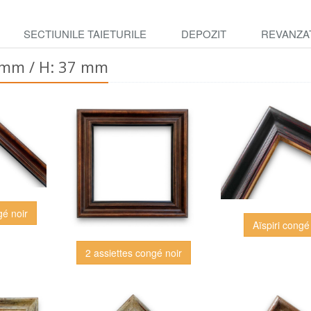
SECTIUNILE TAIETURILE
DEPOZIT
REVANZA
5 mm / H: 37 mm
gé noir
Aïspiri congé
2 assiettes congé noir