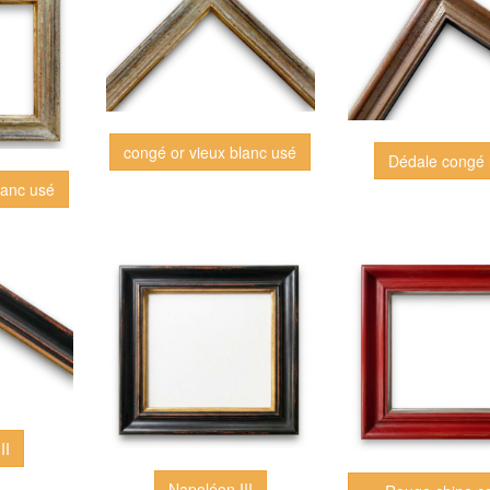
congé or vieux blanc usé
Dédale congé 
lanc usé
II
Napoléon III